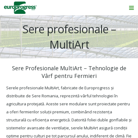
Acasă
Sere profesionale –
Sere profesionale
MultiArt
Sere / Solarii
Sere Hobby sticla
Sere Profesionale MultiArt – Tehnologie de
Echipamente
Vârf pentru Fermieri
Utilaje si Accesorii
Serele profesionale MultiArt, fabricate de Europrogress și
distribuite de Sere Romania, reprezintă vârful tehnologiei în
Portofoliu sere
agricultura protejată. Aceste sere modulare sunt proiectate pentru
a oferi fermierilor soluții premium, combinând rezistența
Cataloage
structurală cu eficiența energetică. Datorită foliei duble gonflabile și
Contact
sistemelor avansate de ventilație, serele MultiArt asigură condiții
optime pentru culturi pe tot parcursul anului, indiferent de climă. Fie