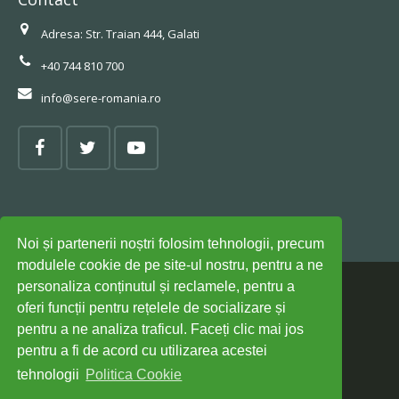
Adresa: Str. Traian 444, Galati
+40 744 810 700
info@sere-romania.ro
Politica cookies
Noi și partenerii noștri folosim tehnologii, precum
modulele cookie de pe site-ul nostru, pentru a ne
personaliza conținutul și reclamele, pentru a
© Design made by
RED FROG AGENTIE S.R.L.
oferi funcții pentru rețelele de socializare și
pentru a ne analiza traficul. Faceți clic mai jos
Cataloage
pentru a fi de acord cu utilizarea acestei
tehnologii
Politica Cookie
Portofoliu sere din sticlă