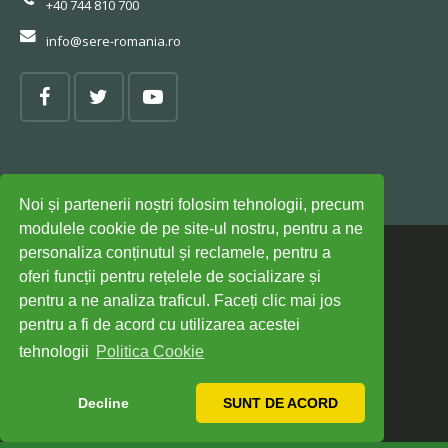
+40 744 810 700
info@sere-romania.ro
Politica cookies
Noi și partenerii noștri folosim tehnologii, precum
modulele cookie de pe site-ul nostru, pentru a ne
personaliza conținutul și reclamele, pentru a
© Design made by
RED FROG AGENTIE S.R.L.
oferi funcții pentru rețelele de socializare și
pentru a ne analiza traficul. Faceți clic mai jos
Cataloage
pentru a fi de acord cu utilizarea acestei
tehnologii
Politica Cookie
Portofoliu sere din sticlă
Contact
Decline
SUNT DE ACORD