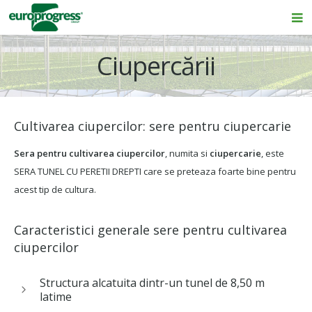
Acasă
Ciupercării
Sere profesionale
Sere / Solarii
Cultivarea ciupercilor: sere pentru ciupercarie
Sere Hobby sticla
Sera pentru cultivarea ciupercilor
, numita si
ciupercarie
, este
Echipamente
SERA TUNEL CU PERETII DREPTI care se preteaza foarte bine pentru
acest tip de cultura.
Utilaje si Accesorii
Portofoliu sere
Caracteristici generale sere pentru cultivarea
ciupercilor
Cataloage
Structura alcatuita dintr-un tunel de 8,50 m
Contact
latime