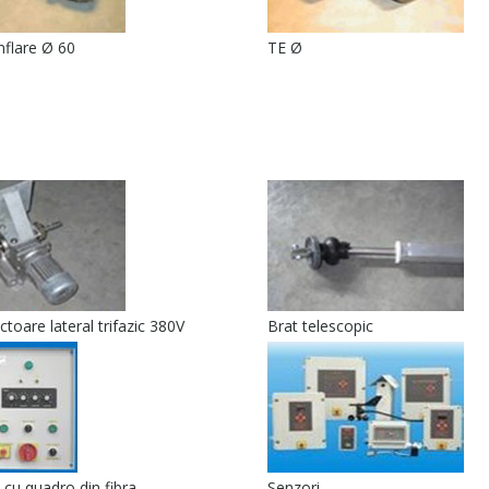
flare Ø 60
TE Ø
oare lateral trifazic 380V
Brat telescopic
 cu quadro din fibra
Senzori