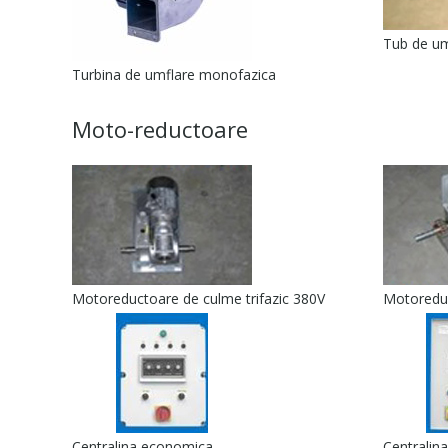
Tub de um
Turbina de umflare monofazica
Moto-reductoare
Motoreductoare de culme trifazic 380V
Motoreduct
Centralina economica
Centralina