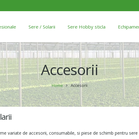
esionale
Sere / Solarii
Sere Hobby sticla
Echipame
Accesorii
Home
Accesorii
arii
e variate de accesorii, consumabile, si piese de schimb pentru sere si