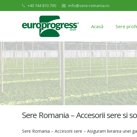
+40 744 810 700
info@sere-romania.ro
Acasă
Sere prof
Sere Romania – Accesorii sere si sol
Sere Romania – Accesorii sere – Asiguram livrarea unei gam